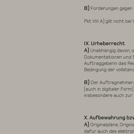
B)
Forderungen gegen u
Pkt VIII A) gilt nicht b
IX. Urheberrecht
A)
Unabhängig davon, ob 
Dokumentationen und Sc
Auftraggeberin das Rec
Bedingung der vollstän
B)
Der Auftragnehmer/d
(auch in digitaler For
insbesondere auch zur 
X. Aufbewahrung bz
A)
Originalpläne, Origi
dafür auch des elektron