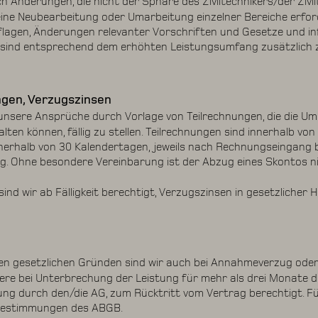
 Änderungen, die nicht der Sphäre des Ziviltechnikers/der Zivil
ine Neubearbeitung oder Umarbeitung einzelner Bereiche erfor
uflagen, Änderungen relevanter Vorschriften und Gesetze und i
sind entsprechend dem erhöhten Leistungsumfang zusätzlich z
ngen, Verzugszinsen
 unsere Ansprüche durch Vorlage von Teilrechnungen, die die Um
lten können, fällig zu stellen. Teilrechnungen sind innerhalb von
nerhalb von 30 Kalendertagen, jeweils nach Rechnungseingang
ig. Ohne besondere Vereinbarung ist der Abzug eines Skontos ni
ind wir ab Fälligkeit berechtigt, Verzugszinsen in gesetzlicher 
en gesetzlichen Gründen sind wir auch bei Annahmeverzug oder
ere bei Unterbrechung der Leistung für mehr als drei Monate 
tung durch den/die AG, zum Rücktritt vom Vertrag berechtigt. Fü
 Bestimmungen des ABGB.