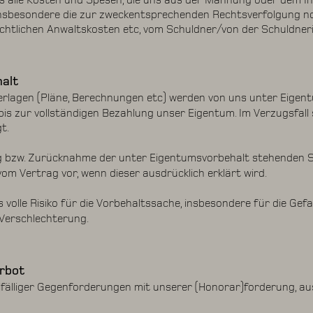
s alle Kosten und Spesen, die uns aus der Mahnung oder dem Ink
insbesondere die zur zweckentsprechenden Rechtsverfolgung 
chtlichen Anwaltskosten etc, vom Schuldner/von der Schuldneri
halt
erlagen (Pläne, Berechnungen etc) werden von uns unter Eigen
is zur vollständigen Bezahlung unser Eigentum. Im Verzugsfall s
t.
g bzw. Zurücknahme der unter Eigentumsvorbehalt stehenden S
vom Vertrag vor, wenn dieser ausdrücklich erklärt wird.
 volle Risiko für die Vorbehaltssache, insbesondere für die Ge
 Verschlechterung.
erbot
lfälliger Gegenforderungen mit unserer (Honorar)forderung, a