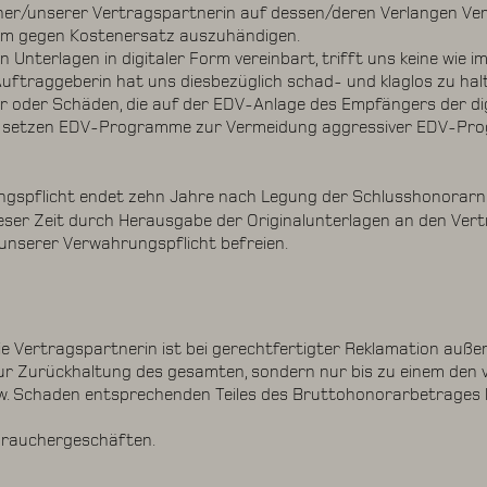
r/unserer Vertragspartnerin auf dessen/deren Verlangen Verv
orm gegen Kostenersatz auszuhändigen.
 Unterlagen in digitaler Form vereinbart, trifft uns keine wie 
uftraggeberin hat uns diesbezüglich schad- und klaglos zu ha
er oder Schäden, die auf der EDV-Anlage des Empfängers der di
r setzen EDV-Programme zur Vermeidung aggressiver EDV-Pro
spflicht endet zehn Jahre nach Legung der Schlusshonorarno
ser Zeit durch Herausgabe der Originalunterlagen an den Ver
unserer Verwahrungspflicht befreien.
 Vertragspartnerin ist bei gerechtfertigter Reklamation außer 
ur Zurückhaltung des gesamten, sondern nur bis zu einem den 
 Schaden entsprechenden Teiles des Bruttohonorarbetrages b
erbrauchergeschäften.