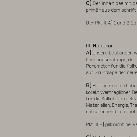
C)
Der Inhalt des mit 
primär aus dem schrift
Der Pkt II. A) 1 und 2 S
III. Honorar
A)
Unsere Leistungen we
Leistungsumfangs, der 
Parameter für die Kalk
auf Grundlage der neu
B)
Sollten sich die Lo
kollektivvertraglicher 
für die Kalkulation rel
Materialien, Energie, T
entsprechend zu erhöh
Pkt III B) gilt nicht be