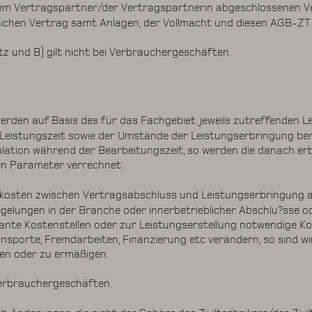
dem Vertragspartner/der Vertragspartnerin abgeschlossenen Ve
lichen Vertrag samt Anlagen, der Vollmacht und diesen AGB-ZT
atz und B) gilt nicht bei Verbrauchergeschäften.
rden auf Basis des für das Fachgebiet jeweils zutreffenden Lei
Leistungszeit sowie der Umstände der Leistungserbringung bem
ulation während der Bearbeitungszeit, so werden die danach e
en Parameter verrechnet.
hnkosten zwischen Vertragsabschluss und Leistungserbringung 
Regelungen in der Branche oder innerbetrieblicher Abschlu?sse od
evante Kostenstellen oder zur Leistungserstellung notwendige Ko
ransporte, Fremdarbeiten, Finanzierung etc verändern, so sind wir
en oder zu ermäßigen.
i Verbrauchergeschäften.