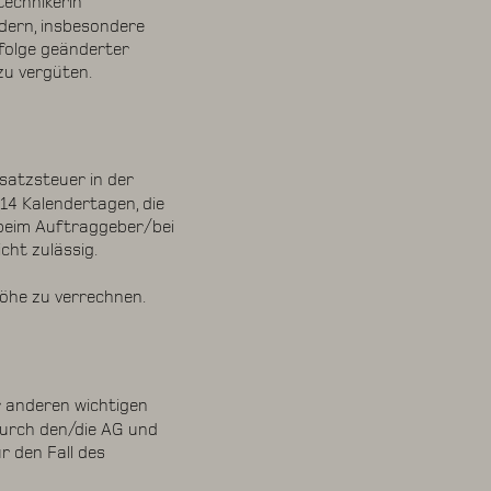
technikerin
dern, insbesondere
nfolge geänderter
u vergüten.
satzsteuer in der
 14 Kalendertagen, die
 beim Auftraggeber/bei
cht zulässig.
Höhe zu verrechnen.
 anderen wichtigen
durch den/die AG und
r den Fall des