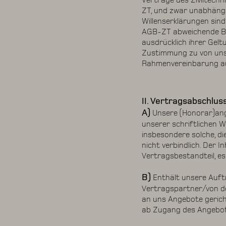
Verträge des Ziviltechn
ZT, und zwar unabhängi
Willenserklärungen sin
AGB-ZT abweichende Bed
ausdrücklich ihrer Gel
Zustimmung zu von uns
Rahmenvereinbarung auc
II. Vertragsabschlus
A)
Unsere (Honorar)ange
unserer schriftlichen 
insbesondere solche, d
nicht verbindlich. Der
Vertragsbestandteil, e
B)
Enthält unsere Auft
Vertragspartner/von de
an uns Angebote gerich
ab Zugang des Angebo