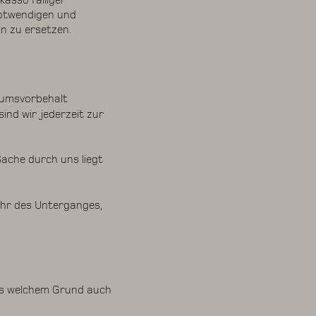
asso fälliger
notwendigen und
n zu ersetzen.
tumsvorbehalt
ind wir jederzeit zur
ache durch uns liegt
fahr des Unterganges,
us welchem Grund auch