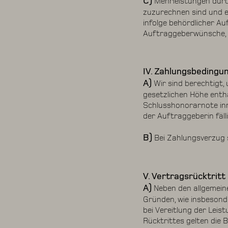
C)
Mehrleistungen durch
zuzurechnen sind und e
infolge behördlicher A
Auftraggeberwünsche, 
IV. Zahlungsbedingu
A)
Wir sind berechtigt,
gesetzlichen Höhe entha
Schlusshonorarnote in
der Auftraggeberin fäll
B)
Bei Zahlungsverzug s
V. Vertragsrücktritt
A)
Neben den allgemein
Gründen, wie insbesond
bei Vereitlung der Leis
Rücktrittes gelten die