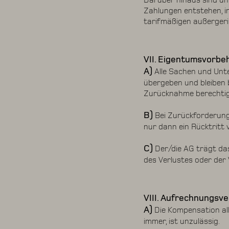
Darüber hinaus sind un
Zahlungen entstehen, 
tarifmäßigen außergeri
VII. Eigentumsvorbe
A)
Alle Sachen und Unt
übergeben und bleiben b
Zurücknahme berechtig
B)
Bei Zurückforderun
nur dann ein Rücktritt 
C)
Der/die AG trägt das
des Verlustes oder der
VIII. Aufrechnungsv
A)
Die Kompensation al
immer, ist unzulässig.