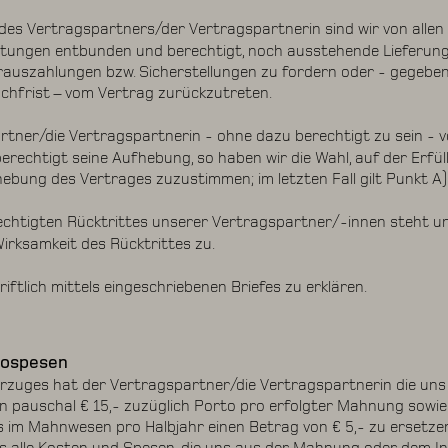
des Vertragspartners/der Vertragspartnerin sind wir von allen
htungen entbunden und berechtigt, noch ausstehende Lieferun
auszahlungen bzw. Sicherstellungen zu fordern oder - gegebe
hfrist – vom Vertrag zurückzutreten.
rtner/die Vertragspartnerin - ohne dazu berechtigt zu sein - 
erechtigt seine Aufhebung, so haben wir die Wahl, auf der Erfü
bung des Vertrages zuzustimmen; im letzten Fall gilt Punkt A) 
echtigten Rücktrittes unserer Vertragspartner/-innen steht un
Wirksamkeit des Rücktrittes zu.
riftlich mittels eingeschriebenen Briefes zu erklären.
sospesen
erzuges hat der Vertragspartner/die Vertragspartnerin die un
 pauschal € 15,- zuzüglich Porto pro erfolgter Mahnung sowie 
s im Mahnwesen pro Halbjahr einen Betrag von € 5,- zu ersetze