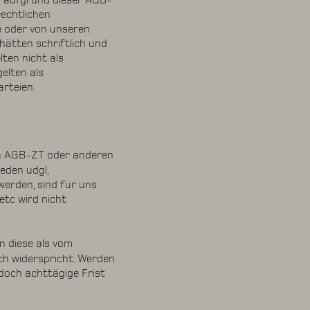
ch aufgrund dieser AGB-
echtlichen
e oder von unseren
ätten schriftlich und
ten nicht als
elten als
rteien.
sen AGB-ZT oder anderen
eden udgl,
werden, sind für uns
etc wird nicht
 diese als vom
ch widerspricht. Werden
doch achttägige Frist