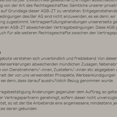
ikerbüros (der Ziviltechnikergesellschaft) erfolgen ausschließli
g von der Art des Rechtsgeschäftes. Sämtliche unserer privatr
d auf Grundlage dieser AGB-ZT zu verstehen. Entgegenstehend
ingungen des/der AG sind nicht anzuwenden, es sei denn, wir h
tung zugestimmt. Vertragserfüllungshandlungen unsererseits gel
eren AGB-ZT abweichenden Vertragsbedingungen. Diese AGB g
h für alle weiteren Rechtsgeschäfte zwischen den Vertragspa
s
bote verstehen sich unverbindlich und freibleibend. Von die
Willenserklärungen abweichenden mündlichen Zusagen, Nebenabr
ie von Dienstnehmern/-innen, Zustellern/-innen etc abgegeben 
 Inhalt der von uns verwendeten Prospekte, Werbeankündigungen 
s sei denn, dass darauf ausdru?cklich Bezug genommen wurde.
ragsbestätigung Änderungen gegenüber dem Auftrag, so gelten
r Vertragspartnerin genehmigt, sofern dieser nicht unverzügli
tet, so ist der/die Anbietende eine angemessene, mindestens je
tes daran gebunden.