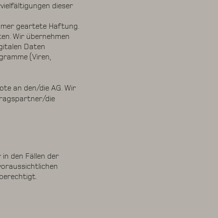
ielfältigungen dieser
immer geartete Haftung.
lten. Wir übernehmen
gitalen Daten
gramme (Viren,
te an den/die AG. Wir
tragspartner/die
in den Fällen der
voraussichtlichen
erechtigt.